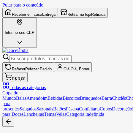
Pular para o conteúdo
Receber em casa
Entrega
Retirar na loja
Retirada
Informe seu CEP
Refazer
Refazer
Pedido
Olá,
Olá,
Entrar
R$ 0,00
Todas as categorias
Copa do
Mundo
Balas
Amendoim
Bebidas
Biscoitos
Brinquedos
Barra
Chiclés
Cho
para
presentes
Salgados
Sazonais
Balões
Páscoa
Confeitaria
Copos
Decoração
para Doces
Lancheiras
Temas
Velas
Categoria indefinida