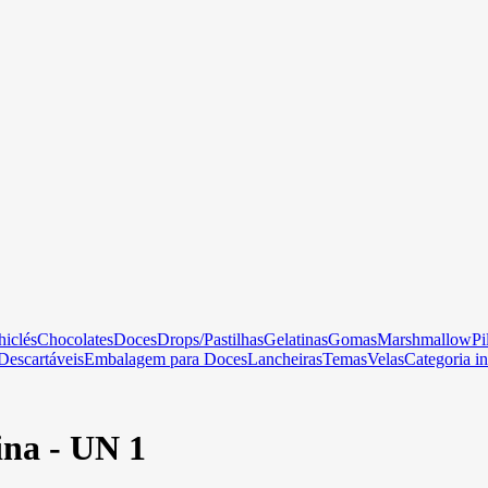
hiclés
Chocolates
Doces
Drops/Pastilhas
Gelatinas
Gomas
Marshmallow
Pi
Descartáveis
Embalagem para Doces
Lancheiras
Temas
Velas
Categoria in
ina - UN 1