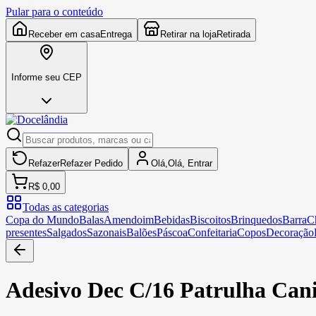
Pular para o conteúdo
Receber em casa
Entrega
Retirar na loja
Retirada
Informe seu CEP
Refazer
Refazer
Pedido
Olá,
Olá,
Entrar
R$ 0,00
Todas as categorias
Copa do Mundo
Balas
Amendoim
Bebidas
Biscoitos
Brinquedos
Barra
C
presentes
Salgados
Sazonais
Balões
Páscoa
Confeitaria
Copos
Decoração
Adesivo Dec C/16 Patrulha Can