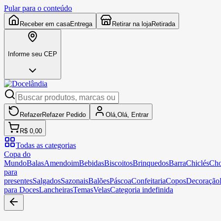
Pular para o conteúdo
Receber em casa
Entrega
Retirar na loja
Retirada
Informe seu CEP
Refazer
Refazer
Pedido
Olá,
Olá,
Entrar
R$ 0,00
Todas as categorias
Copa do
Mundo
Balas
Amendoim
Bebidas
Biscoitos
Brinquedos
Barra
Chiclés
Cho
para
presentes
Salgados
Sazonais
Balões
Páscoa
Confeitaria
Copos
Decoração
para Doces
Lancheiras
Temas
Velas
Categoria indefinida