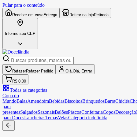
Pular para o conteúdo
Receber em casa
Entrega
Retirar na loja
Retirada
Informe seu CEP
Refazer
Refazer
Pedido
Olá,
Olá,
Entrar
R$ 0,00
Todas as categorias
Copa do
Mundo
Balas
Amendoim
Bebidas
Biscoitos
Brinquedos
Barra
Chiclés
Cho
para
presentes
Salgados
Sazonais
Balões
Páscoa
Confeitaria
Copos
Decoração
para Doces
Lancheiras
Temas
Velas
Categoria indefinida