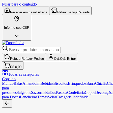
Pular para o conteúdo
Receber em casa
Entrega
Retirar na loja
Retirada
Informe seu CEP
Refazer
Refazer
Pedido
Olá,
Olá,
Entrar
R$ 0,00
Todas as categorias
Copa do
Mundo
Balas
Amendoim
Bebidas
Biscoitos
Brinquedos
Barra
Chiclés
Cho
para
presentes
Salgados
Sazonais
Balões
Páscoa
Confeitaria
Copos
Decoração
para Doces
Lancheiras
Temas
Velas
Categoria indefinida