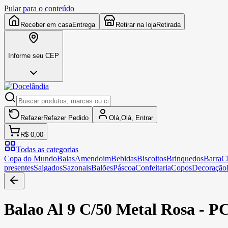
Pular para o conteúdo
Receber em casa
Entrega
Retirar na loja
Retirada
Informe seu CEP
Refazer
Refazer
Pedido
Olá,
Olá,
Entrar
R$ 0,00
Todas as categorias
Copa do Mundo
Balas
Amendoim
Bebidas
Biscoitos
Brinquedos
Barra
C
presentes
Salgados
Sazonais
Balões
Páscoa
Confeitaria
Copos
Decoração
Balao Al 9 C/50 Metal Rosa - P