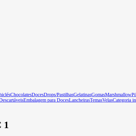
hiclés
Chocolates
Doces
Drops/Pastilhas
Gelatinas
Gomas
Marshmallow
Pi
Descartáveis
Embalagem para Doces
Lancheiras
Temas
Velas
Categoria in
C 1