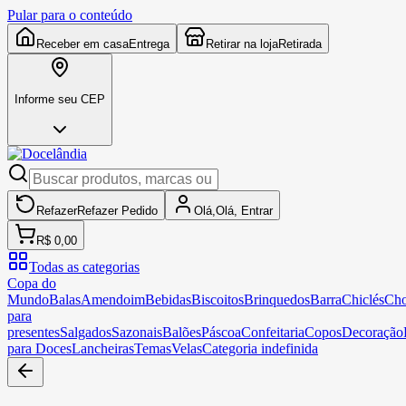
Pular para o conteúdo
Receber em casa
Entrega
Retirar na loja
Retirada
Informe seu CEP
Refazer
Refazer
Pedido
Olá,
Olá,
Entrar
R$ 0,00
Todas as categorias
Copa do
Mundo
Balas
Amendoim
Bebidas
Biscoitos
Brinquedos
Barra
Chiclés
Cho
para
presentes
Salgados
Sazonais
Balões
Páscoa
Confeitaria
Copos
Decoração
para Doces
Lancheiras
Temas
Velas
Categoria indefinida