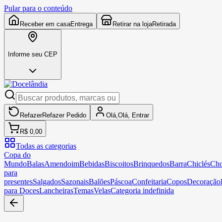
Pular para o conteúdo
Receber em casa
Entrega
Retirar na loja
Retirada
Informe seu CEP
Refazer
Refazer
Pedido
Olá,
Olá,
Entrar
R$ 0,00
Todas as categorias
Copa do
Mundo
Balas
Amendoim
Bebidas
Biscoitos
Brinquedos
Barra
Chiclés
Cho
para
presentes
Salgados
Sazonais
Balões
Páscoa
Confeitaria
Copos
Decoração
para Doces
Lancheiras
Temas
Velas
Categoria indefinida