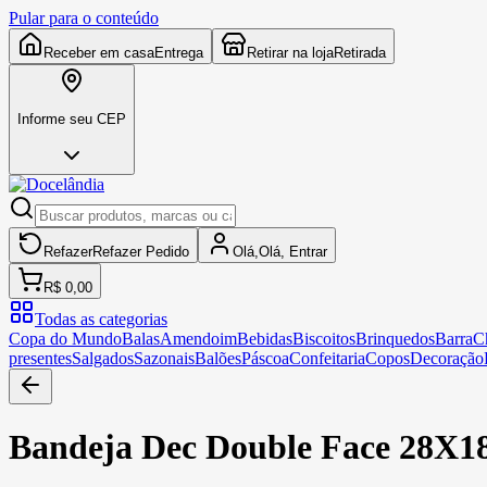
Pular para o conteúdo
Receber em casa
Entrega
Retirar na loja
Retirada
Informe seu CEP
Refazer
Refazer
Pedido
Olá,
Olá,
Entrar
R$ 0,00
Todas as categorias
Copa do Mundo
Balas
Amendoim
Bebidas
Biscoitos
Brinquedos
Barra
C
presentes
Salgados
Sazonais
Balões
Páscoa
Confeitaria
Copos
Decoração
Bandeja Dec Double Face 28X18