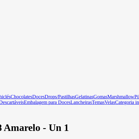
hiclés
Chocolates
Doces
Drops/Pastilhas
Gelatinas
Gomas
Marshmallow
Pi
Descartáveis
Embalagem para Doces
Lancheiras
Temas
Velas
Categoria in
 Amarelo - Un 1