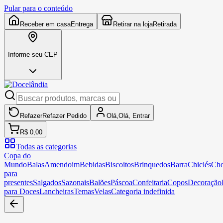
Pular para o conteúdo
Receber em casa
Entrega
Retirar na loja
Retirada
Informe seu CEP
Refazer
Refazer
Pedido
Olá,
Olá,
Entrar
R$ 0,00
Todas as categorias
Copa do
Mundo
Balas
Amendoim
Bebidas
Biscoitos
Brinquedos
Barra
Chiclés
Cho
para
presentes
Salgados
Sazonais
Balões
Páscoa
Confeitaria
Copos
Decoração
para Doces
Lancheiras
Temas
Velas
Categoria indefinida