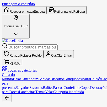
Pular para o conteúdo
Receber em casa
Entrega
Retirar na loja
Retirada
Informe seu CEP
Refazer
Refazer
Pedido
Olá,
Olá,
Entrar
R$ 0,00
Todas as categorias
Copa do
Mundo
Balas
Amendoim
Bebidas
Biscoitos
Brinquedos
Barra
Chiclés
Cho
para
presentes
Salgados
Sazonais
Balões
Páscoa
Confeitaria
Copos
Decoração
para Doces
Lancheiras
Temas
Velas
Categoria indefinida