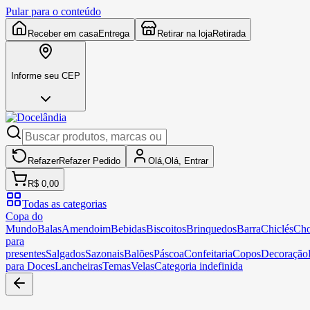
Pular para o conteúdo
Receber em casa
Entrega
Retirar na loja
Retirada
Informe seu CEP
Refazer
Refazer
Pedido
Olá,
Olá,
Entrar
R$ 0,00
Todas as categorias
Copa do
Mundo
Balas
Amendoim
Bebidas
Biscoitos
Brinquedos
Barra
Chiclés
Cho
para
presentes
Salgados
Sazonais
Balões
Páscoa
Confeitaria
Copos
Decoração
para Doces
Lancheiras
Temas
Velas
Categoria indefinida