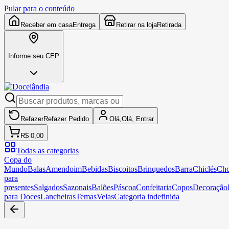
Pular para o conteúdo
Receber em casa
Entrega
Retirar na loja
Retirada
Informe seu CEP
Refazer
Refazer
Pedido
Olá,
Olá,
Entrar
R$ 0,00
Todas as categorias
Copa do
Mundo
Balas
Amendoim
Bebidas
Biscoitos
Brinquedos
Barra
Chiclés
Cho
para
presentes
Salgados
Sazonais
Balões
Páscoa
Confeitaria
Copos
Decoração
para Doces
Lancheiras
Temas
Velas
Categoria indefinida