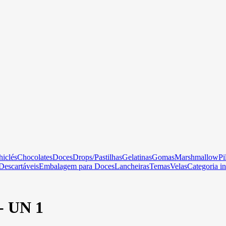
hiclés
Chocolates
Doces
Drops/Pastilhas
Gelatinas
Gomas
Marshmallow
Pi
Descartáveis
Embalagem para Doces
Lancheiras
Temas
Velas
Categoria in
- UN 1