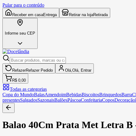
Pular para o conteúdo
Receber em casa
Entrega
Retirar na loja
Retirada
Informe seu CEP
Refazer
Refazer
Pedido
Olá,
Olá,
Entrar
R$ 0,00
Todas as categorias
Copa do Mundo
Balas
Amendoim
Bebidas
Biscoitos
Brinquedos
Barra
C
presentes
Salgados
Sazonais
Balões
Páscoa
Confeitaria
Copos
Decoração
Balao 40Cm Prata Met Letra B 