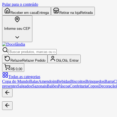
Pular para o conteúdo
Receber em casa
Entrega
Retirar na loja
Retirada
Informe seu CEP
Refazer
Refazer
Pedido
Olá,
Olá,
Entrar
R$ 0,00
Todas as categorias
Copa do Mundo
Balas
Amendoim
Bebidas
Biscoitos
Brinquedos
Barra
C
presentes
Salgados
Sazonais
Balões
Páscoa
Confeitaria
Copos
Decoração