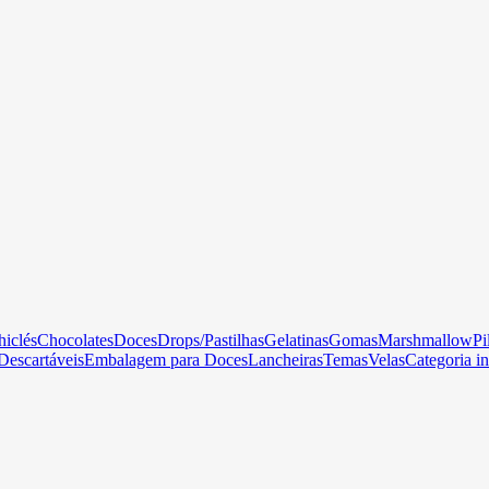
hiclés
Chocolates
Doces
Drops/Pastilhas
Gelatinas
Gomas
Marshmallow
Pi
Descartáveis
Embalagem para Doces
Lancheiras
Temas
Velas
Categoria in