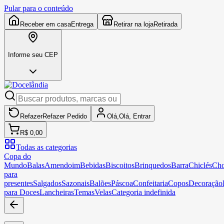
Pular para o conteúdo
Receber em casa
Entrega
Retirar na loja
Retirada
Informe seu CEP
Refazer
Refazer
Pedido
Olá,
Olá,
Entrar
R$ 0,00
Todas as categorias
Copa do
Mundo
Balas
Amendoim
Bebidas
Biscoitos
Brinquedos
Barra
Chiclés
Cho
para
presentes
Salgados
Sazonais
Balões
Páscoa
Confeitaria
Copos
Decoração
para Doces
Lancheiras
Temas
Velas
Categoria indefinida