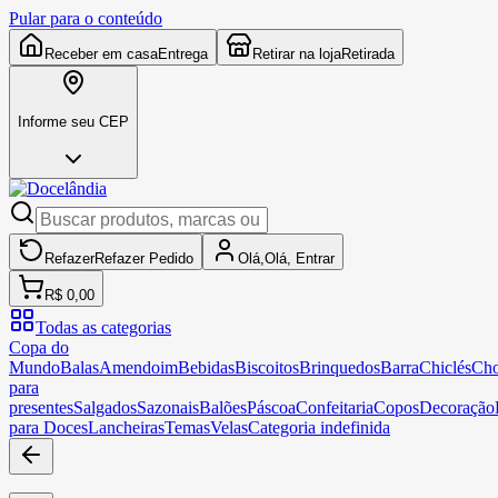
Pular para o conteúdo
Receber em casa
Entrega
Retirar na loja
Retirada
Informe seu CEP
Refazer
Refazer
Pedido
Olá,
Olá,
Entrar
R$ 0,00
Todas as categorias
Copa do
Mundo
Balas
Amendoim
Bebidas
Biscoitos
Brinquedos
Barra
Chiclés
Cho
para
presentes
Salgados
Sazonais
Balões
Páscoa
Confeitaria
Copos
Decoração
para Doces
Lancheiras
Temas
Velas
Categoria indefinida