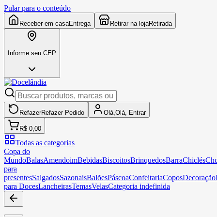
Pular para o conteúdo
Receber em casa
Entrega
Retirar na loja
Retirada
Informe seu CEP
Refazer
Refazer
Pedido
Olá,
Olá,
Entrar
R$ 0,00
Todas as categorias
Copa do
Mundo
Balas
Amendoim
Bebidas
Biscoitos
Brinquedos
Barra
Chiclés
Cho
para
presentes
Salgados
Sazonais
Balões
Páscoa
Confeitaria
Copos
Decoração
para Doces
Lancheiras
Temas
Velas
Categoria indefinida