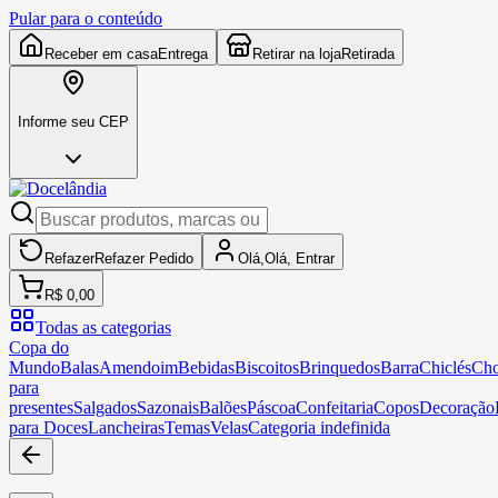
Pular para o conteúdo
Receber em casa
Entrega
Retirar na loja
Retirada
Informe seu CEP
Refazer
Refazer
Pedido
Olá,
Olá,
Entrar
R$ 0,00
Todas as categorias
Copa do
Mundo
Balas
Amendoim
Bebidas
Biscoitos
Brinquedos
Barra
Chiclés
Cho
para
presentes
Salgados
Sazonais
Balões
Páscoa
Confeitaria
Copos
Decoração
para Doces
Lancheiras
Temas
Velas
Categoria indefinida