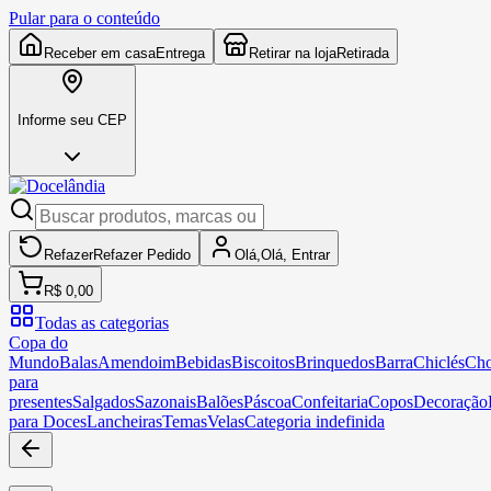
Pular para o conteúdo
Receber em casa
Entrega
Retirar na loja
Retirada
Informe seu CEP
Refazer
Refazer
Pedido
Olá,
Olá,
Entrar
R$ 0,00
Todas as categorias
Copa do
Mundo
Balas
Amendoim
Bebidas
Biscoitos
Brinquedos
Barra
Chiclés
Cho
para
presentes
Salgados
Sazonais
Balões
Páscoa
Confeitaria
Copos
Decoração
para Doces
Lancheiras
Temas
Velas
Categoria indefinida