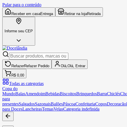
Pular para o conteúdo
Receber em casa
Entrega
Retirar na loja
Retirada
Informe seu CEP
Refazer
Refazer
Pedido
Olá,
Olá,
Entrar
R$ 0,00
Todas as categorias
Copa do
Mundo
Balas
Amendoim
Bebidas
Biscoitos
Brinquedos
Barra
Chiclés
Cho
para
presentes
Salgados
Sazonais
Balões
Páscoa
Confeitaria
Copos
Decoração
para Doces
Lancheiras
Temas
Velas
Categoria indefinida