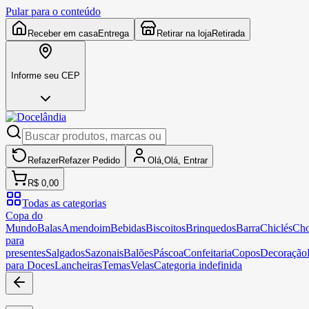
Pular para o conteúdo
Receber em casa
Entrega
Retirar na loja
Retirada
Informe seu CEP
Refazer
Refazer
Pedido
Olá,
Olá,
Entrar
R$ 0,00
Todas as categorias
Copa do
Mundo
Balas
Amendoim
Bebidas
Biscoitos
Brinquedos
Barra
Chiclés
Cho
para
presentes
Salgados
Sazonais
Balões
Páscoa
Confeitaria
Copos
Decoração
para Doces
Lancheiras
Temas
Velas
Categoria indefinida