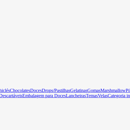
hiclés
Chocolates
Doces
Drops/Pastilhas
Gelatinas
Gomas
Marshmallow
Pi
Descartáveis
Embalagem para Doces
Lancheiras
Temas
Velas
Categoria in