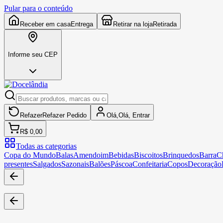
Pular para o conteúdo
Receber em casa
Entrega
Retirar na loja
Retirada
Informe seu CEP
Refazer
Refazer
Pedido
Olá,
Olá,
Entrar
R$ 0,00
Todas as categorias
Copa do Mundo
Balas
Amendoim
Bebidas
Biscoitos
Brinquedos
Barra
C
presentes
Salgados
Sazonais
Balões
Páscoa
Confeitaria
Copos
Decoração