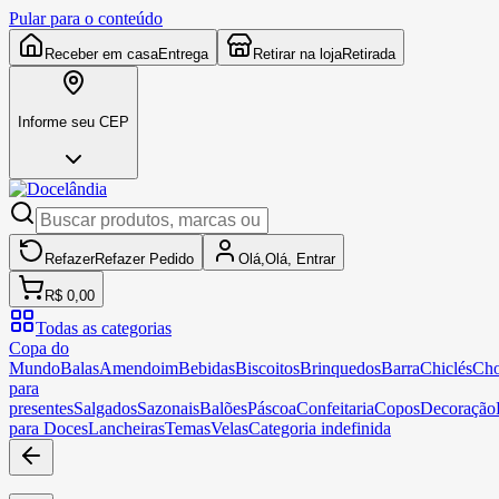
Pular para o conteúdo
Receber em casa
Entrega
Retirar na loja
Retirada
Informe seu CEP
Refazer
Refazer
Pedido
Olá,
Olá,
Entrar
R$ 0,00
Todas as categorias
Copa do
Mundo
Balas
Amendoim
Bebidas
Biscoitos
Brinquedos
Barra
Chiclés
Cho
para
presentes
Salgados
Sazonais
Balões
Páscoa
Confeitaria
Copos
Decoração
para Doces
Lancheiras
Temas
Velas
Categoria indefinida