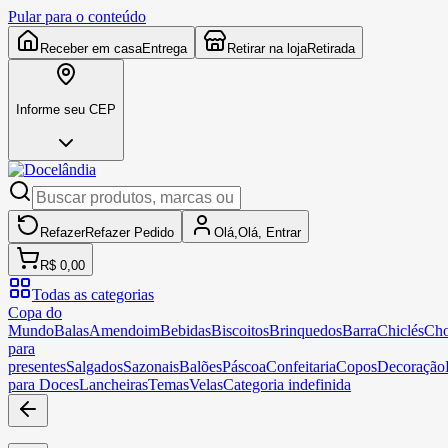
Pular para o conteúdo
Receber em casa
Entrega
Retirar na loja
Retirada
Informe seu CEP
Refazer
Refazer
Pedido
Olá,
Olá,
Entrar
R$ 0,00
Todas as categorias
Copa do
Mundo
Balas
Amendoim
Bebidas
Biscoitos
Brinquedos
Barra
Chiclés
Cho
para
presentes
Salgados
Sazonais
Balões
Páscoa
Confeitaria
Copos
Decoração
para Doces
Lancheiras
Temas
Velas
Categoria indefinida