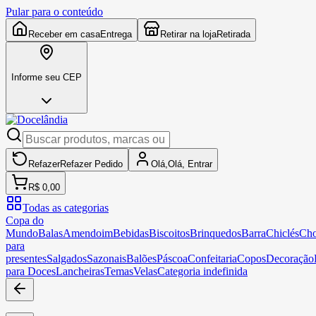
Pular para o conteúdo
Receber em casa
Entrega
Retirar na loja
Retirada
Informe seu CEP
Refazer
Refazer
Pedido
Olá,
Olá,
Entrar
R$ 0,00
Todas as categorias
Copa do
Mundo
Balas
Amendoim
Bebidas
Biscoitos
Brinquedos
Barra
Chiclés
Cho
para
presentes
Salgados
Sazonais
Balões
Páscoa
Confeitaria
Copos
Decoração
para Doces
Lancheiras
Temas
Velas
Categoria indefinida