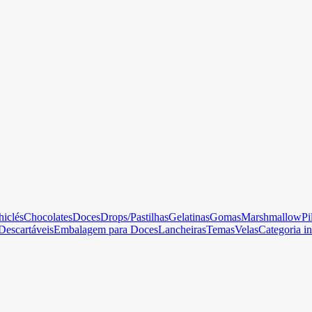
hiclés
Chocolates
Doces
Drops/Pastilhas
Gelatinas
Gomas
Marshmallow
Pi
Descartáveis
Embalagem para Doces
Lancheiras
Temas
Velas
Categoria in