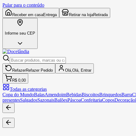
Pular para o conteúdo
Receber em casa
Entrega
Retirar na loja
Retirada
Informe seu CEP
Refazer
Refazer
Pedido
Olá,
Olá,
Entrar
R$ 0,00
Todas as categorias
Copa do Mundo
Balas
Amendoim
Bebidas
Biscoitos
Brinquedos
Barra
C
presentes
Salgados
Sazonais
Balões
Páscoa
Confeitaria
Copos
Decoração