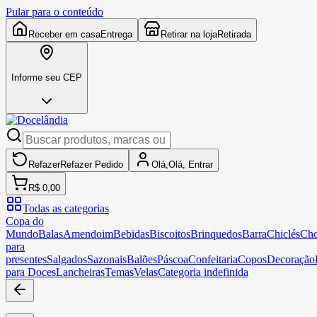
Pular para o conteúdo
Receber em casa
Entrega
Retirar na loja
Retirada
Informe seu CEP
Refazer
Refazer
Pedido
Olá,
Olá,
Entrar
R$ 0,00
Todas as categorias
Copa do
Mundo
Balas
Amendoim
Bebidas
Biscoitos
Brinquedos
Barra
Chiclés
Cho
para
presentes
Salgados
Sazonais
Balões
Páscoa
Confeitaria
Copos
Decoração
para Doces
Lancheiras
Temas
Velas
Categoria indefinida