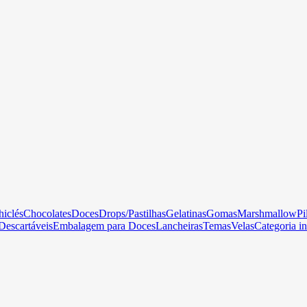
hiclés
Chocolates
Doces
Drops/Pastilhas
Gelatinas
Gomas
Marshmallow
Pi
Descartáveis
Embalagem para Doces
Lancheiras
Temas
Velas
Categoria in