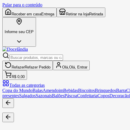
Pular para o conteúdo
Receber em casa
Entrega
Retirar na loja
Retirada
Informe seu CEP
Refazer
Refazer
Pedido
Olá,
Olá,
Entrar
R$ 0,00
Todas as categorias
Copa do Mundo
Balas
Amendoim
Bebidas
Biscoitos
Brinquedos
Barra
C
presentes
Salgados
Sazonais
Balões
Páscoa
Confeitaria
Copos
Decoração