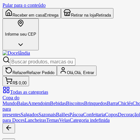
Pular para o conteúdo
Receber em casa
Entrega
Retirar na loja
Retirada
Informe seu CEP
Refazer
Refazer
Pedido
Olá,
Olá,
Entrar
R$ 0,00
Todas as categorias
Copa do
Mundo
Balas
Amendoim
Bebidas
Biscoitos
Brinquedos
Barra
Chiclés
Cho
para
presentes
Salgados
Sazonais
Balões
Páscoa
Confeitaria
Copos
Decoração
para Doces
Lancheiras
Temas
Velas
Categoria indefinida