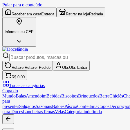
Pular para o conteúdo
Receber em casa
Entrega
Retirar na loja
Retirada
Informe seu CEP
Refazer
Refazer
Pedido
Olá,
Olá,
Entrar
R$ 0,00
Todas as categorias
Copa do
Mundo
Balas
Amendoim
Bebidas
Biscoitos
Brinquedos
Barra
Chiclés
Cho
para
presentes
Salgados
Sazonais
Balões
Páscoa
Confeitaria
Copos
Decoração
para Doces
Lancheiras
Temas
Velas
Categoria indefinida